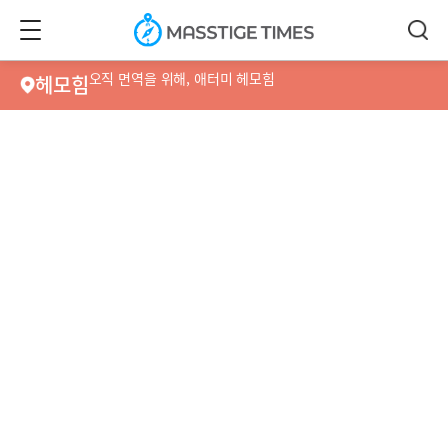
메
검
MASSTIGE
뉴
색
TIME
오직 면역을 위해, 애터미 헤모힘
헤모힘